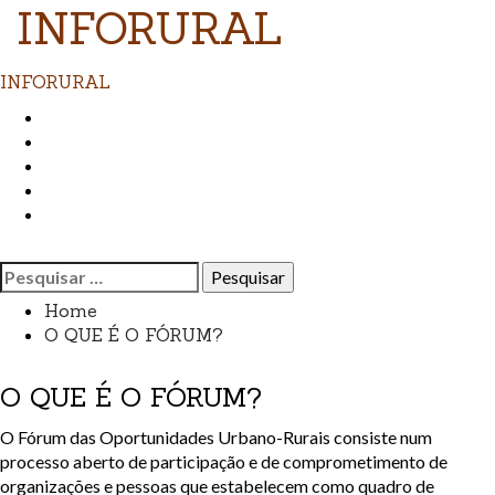
Skip
INFORURAL
to
content
Primary
INFORURAL
Menu
Início
O QUE É O FÓRUM?
AS FUNÇÕES DO FÓRUM
PARCEIROS
CNJ
Pesquisar
por:
Home
O QUE É O FÓRUM?
O QUE É O FÓRUM?
O Fórum das Oportunidades Urbano-Rurais consiste num
processo aberto de participação e de comprometimento de
organizações e pessoas que estabelecem como quadro de